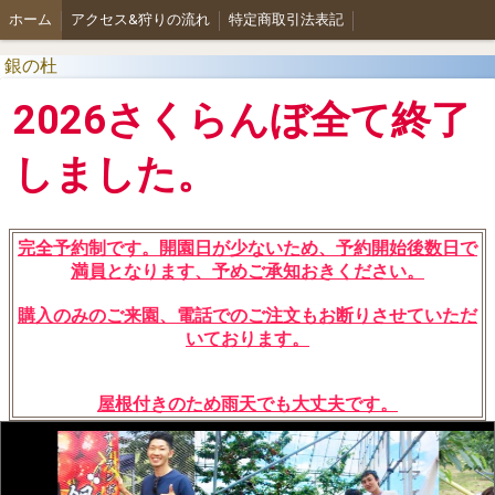
ホーム
アクセス&狩りの流れ
特定商取引法表記
銀の杜
2026さくらんぼ全て終了
しました。
完全予約制です。開園日が少ないため、予約開始後数日で
満員となります、予めご承知おきください。
購入のみのご来園、電話でのご注文もお断りさせていただ
いております。
屋根付きのため雨天でも大丈夫です。